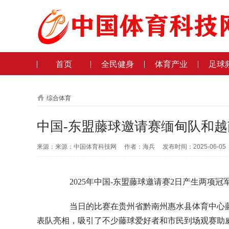
首页
全民健身
体育产业
足球
综合体育
中国-东盟藤球邀请赛缅甸队和
来源：来源：中国体育科技网 作者：海兵 发布时间：2025-06-0
2025年中国-东盟藤球邀请赛2日产生两项冠
当日的比赛在贵州省黔南州惠水县体育中心藤
表队亮相，吸引了不少藤球爱好者和市民到场观赛助