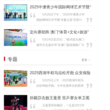
足联）今日共同宣布，双方已签署一
征战欧协联赛场。然而俱乐部并非赛
份合作备忘录，未来四年将围绕中国
2025中澳青少年国际网球艺术节暨“
事的唯一赢家，姆巴佩、奥布拉克和
职业足球的发展紧密合作，涵盖竞技
阿约泽·佩...
5月26日下午，“2025中澳青少年
与商业多个领域的联赛与俱乐部间的
国际网球艺术节暨‘华夏之星’培育计
知识与经验交流。 签约仪式在北
划”启动仪式在成都龙泉驿区西川汇锦
京举行，作为西甲联盟主席哈维尔·特
都学校隆重举行。作为中澳青少年网
定向赛助阵 澳门“体育+文化+旅游”
巴斯（Javier Te...
球领域的首次大型合作项目，活动吸
5月24日至25日，“银河娱乐澳门
引了数百名两国政要、体育界人士及
城市文化嘉年华”在澳门荔枝碗船厂片
青少年选手齐聚蓉城，共同见证这一
区举行。路环荔枝碗昔日拥有盛极一
国际体育文化交流盛事的启航。
时的造船厂，是澳门现存最大的船厂
多方聚力 共启中澳体育合作...
专题
更多
>
片区，也是华南地区保存至今较具规
模的造船工业遗址之一，如今改造成
以渔村文化为主题的休闲文化活动空
2025西湖半程马拉松开跑 众安保险
间，并融入时尚元素和生活气息，打
5月25日上午，2025西湖半程马
造澳门离岛特色文化地标。在澳门即
拉松鸣枪开跑。今年首届举办的西湖
将迎...
半程马拉松已获中国田径协会A1类赛
事认证，为丰富跑者体验，本次赛道
孙颖莎击败王曼昱 世乒赛女单卫冕
设计匠心独运，横跨西湖风景名胜
王曼昱和孙颖莎，一位是2021年
区，串联断桥残雪、平湖秋月、南屏