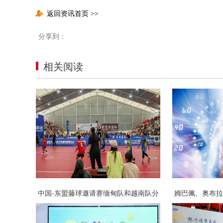
返回资讯首页
>>
分享到：
相关阅读
中国-东盟藤球邀请赛缅甸队和越南队分
姆巴佩、奥布拉