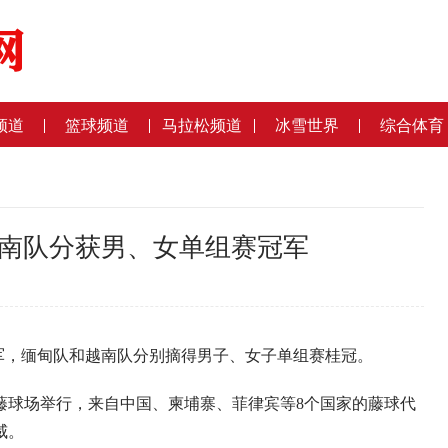
频道
篮球频道
马拉松频道
冰雪世界
综合体育
越南队分获男、女单组赛冠军
5
军，缅甸队和越南队分别摘得男子、女子单组赛桂冠。
球场举行，来自中国、柬埔寨、菲律宾等8个国家的藤球代
威。