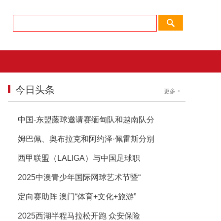
今日头条
更多
>
中国-东盟藤球邀请赛缅甸队和越南队分
姆巴佩、奥布拉克和阿约泽·佩雷斯分别
西甲联盟（LALIGA）与中国足球职
2025中澳青少年国际网球艺术节暨“
定向赛助阵 澳门“体育+文化+旅游”
2025西湖半程马拉松开跑 众安保险