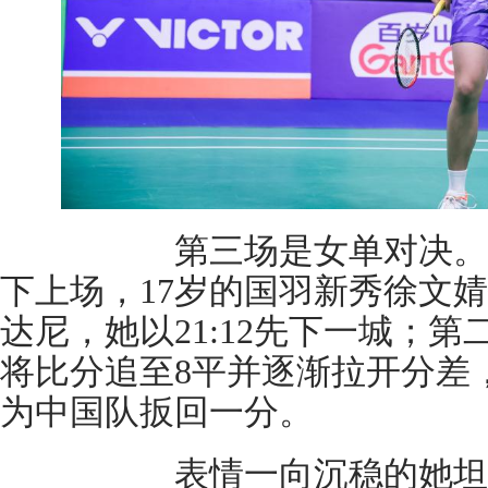
第三场是女单对决。在大
下上场，17岁的国羽新秀徐文
达尼，她以21:12先下一城；
将比分追至8平并逐渐拉开分差，
为中国队扳回一分。
表情一向沉稳的她坦言在