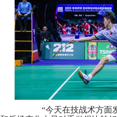
“今天在技战术方面发挥