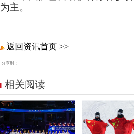
为主。
返回资讯首页
>>
分享到：
相关阅读