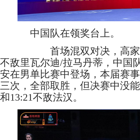
中国队在领奖台上。
首场混双对决，高家炫/吴梦莹
不敌里瓦尔迪/拉马丹蒂，中国
安在男单比赛中登场，本届赛事
三次，全部取胜，但决赛中没能延
和13:21不敌法汉。