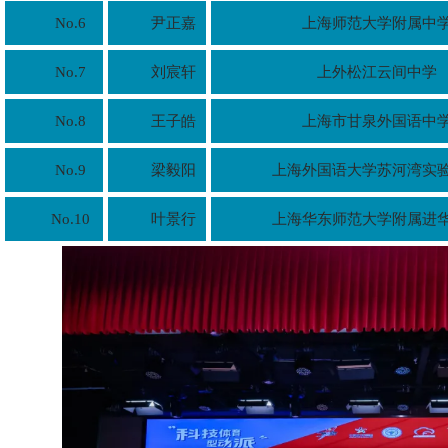
No.6
尹正嘉
上海师范大学附属中
No.7
刘宸轩
上外松江云间中学
No.8
王子皓
上海市甘泉外国语中
No.9
梁毅阳
上海外国语大学苏河湾实
No.10
叶景行
上海华东师范大学附属进