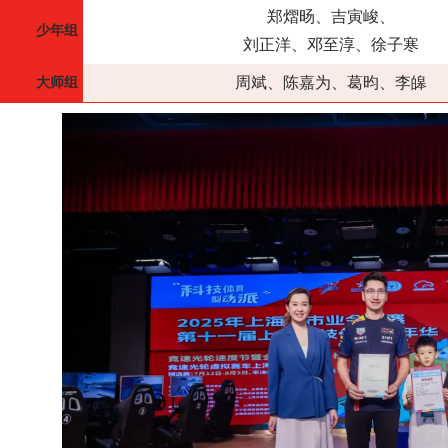
郑熠旸、吉寅峻、
少年组
刘正洋、邓至淳、
徐子寒
周斌、陈嘉为、葛昀、李皞
大师组