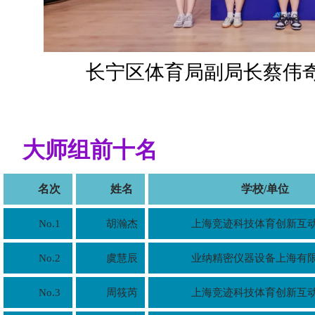
长宁区体育局副局长蔡伟
大师组前十名
名次
姓名
学校/单位
No.1
胡瀚杰
上海竞迹科技体育创新互
No.2
虞慧辰
业纳精密仪器设备上海有
No.3
周筱芮
上海竞迹科技体育创新互