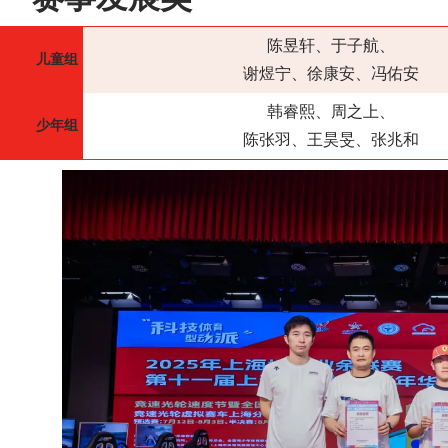
陈昱轩、于子航、
儿童组
谢煜宁、徐康安、冯佑安
韩睿熙、周之上、
少年组
陈张羽、王昊旻、张兆和