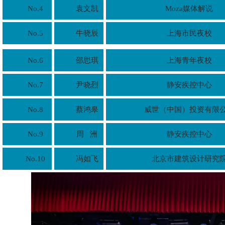
No.4
袁文凯
Moza媒体解说
No.5
牛晓辰
上海市民夜校
No.6
邵思琪
上海青年夜校
No.7
尹晓烈
静安疾控中心
No.8
蔡鸿皋
威世（中国）投资有限
No.9
周 洲
静安疾控中心
No.10
冯如飞
北京市建筑设计研究