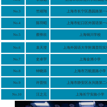
No.3
竺靖翔
上海市长宁区愚园路第一
No.4
陈羽昭
上海市虹口区外国语第一
No.5
蔡怿欣
上海铜川学校
No.6
袁天澄
上海外国语大学附属普陀实
No.7
史卓宇
上海金洲小学
No.8
钟晓添
上海市万航渡路小学
No.9
许晋恒
上海市静安区永兴路第二
No.10
汪之元
上海长宁实验小学