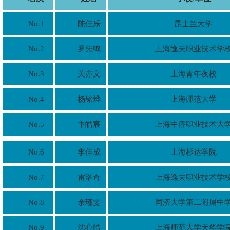
No.1
陈佳乐
昆士兰大学
No.2
罗先鸣
上海逸夫职业技术学
No.3
关亦文
上海青年夜校
No.4
杨铭烨
上海师范大学
No.5
卞皓宸
上海中侨职业技术大
No.6
李佳成
上海杉达学院
No.7
雷洛奇
上海逸夫职业技术学
No.8
余瑾雯
同济大学第二附属中
No.9
沈心皓
上海师范大学天华学