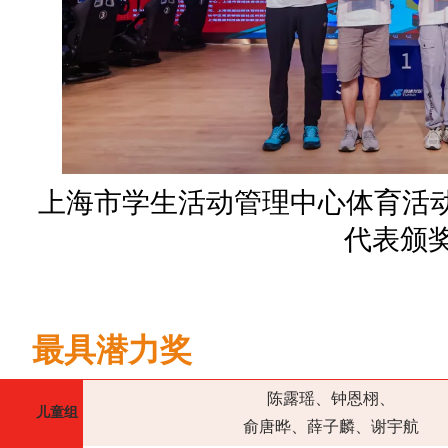
上海市学生活动管理中心体育活
代表颁
最具潜力奖
陈露瑶、钟恩栩、
儿童组
俞唐晔、薛子麟、
谢宇航