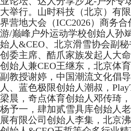
业论坛、达人分享沙龙-户外专
大举行。山时科技（北京）有限
界营地大会（ICC2026）商
游/巅峰户外运动学校创始人孙
始人&CEO、北京滑雪协会副
创委主席、酷爪家族发起人大命
创始人兼CEO王继东，北京体
副教授谢婷，中国潮流文化倡导
人、蓝色极限创始人潮叔，Play
梁晨，奇点体育创始人邓传琦，i
杨予一，肆加贰雪具库创始人老
展有限公司创始人李集，北京沸
创始人&CEO王哲等众多行业