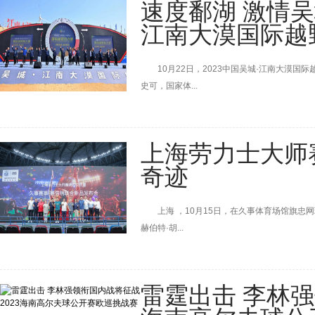
速度鄱湖 激情吴城
江南大漠国际越
10月22日，2023中国吴城·江南大漠国
史可，国家体...
上海劳力士大师
奇迹
上海 ，10月15日，在久事体育场馆旗忠网
赫伯特·胡...
雷霆出击 李林强