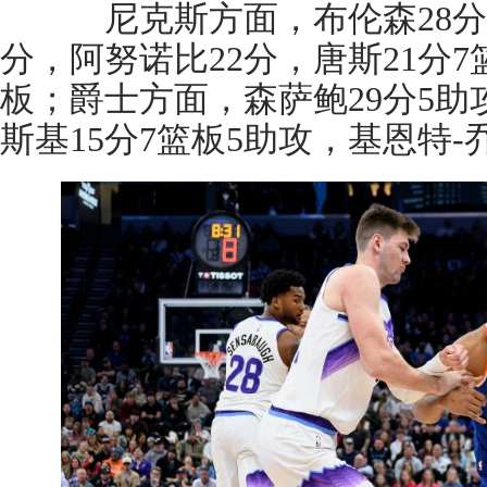
尼克斯方面，布伦森28分8
分，阿努诺比22分，唐斯21分7
板；爵士方面，森萨鲍29分5助
斯基15分7篮板5助攻，基恩特-