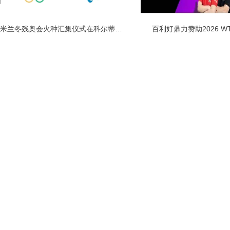
米兰冬残奥会火种汇集仪式在科尔蒂纳举
百利好鼎力赞助2026 W