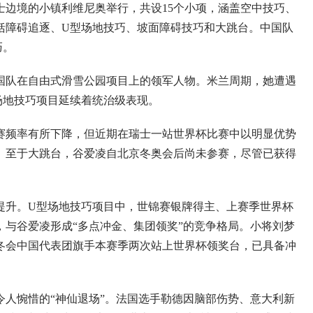
境的小镇利维尼奥举行，共设15个小项，涵盖空中技巧、
括障碍追逐、U型场地技巧、坡面障碍技巧和大跳台。中国队
巧。
队在自由式滑雪公园项目上的领军人物。米兰周期，她遭遇
场地技巧项目延续着统治级表现。
频率有所下降，但近期在瑞士一站世界杯比赛中以明显优势
。至于大跳台，谷爱凌自北京冬奥会后尚未参赛，尽管已获得
升。U型场地技巧项目中，世锦赛银牌得主、上赛季世界杯
与谷爱凌形成“多点冲金、集团领奖”的竞争格局。小将刘梦
冬会中国代表团旗手本赛季两次站上世界杯领奖台，已具备冲
惋惜的“神仙退场”。法国选手勒德因脑部伤势、意大利新