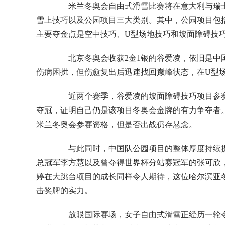
米兰冬奥会自由式滑雪比赛将在意大利与瑞士边
雪上技巧以及公园项目三大类别。其中，公园项目包
主要夺金点是空中技巧、U型场地技巧和坡面障碍技
北京冬奥会收获2金1银的谷爱凌，依旧是中国
伤病困扰，但伤愈复出后迅速找回巅峰状态，在U型
近两个赛季，谷爱凌的坡面障碍技巧项目参赛
夺冠，证明自己仍是该项目冬奥会金牌的有力争夺者
米兰冬奥会参赛资格，但是否出战仍存悬念。
与此同时，中国队公园项目的整体厚度持续提
总冠军李方慧以及曾夺得世界杯分站赛冠军的张可欣，
婷在大跳台项目的成长同样令人期待，这位哈尔滨亚
击奖牌的实力。
放眼国际赛场，女子自由式滑雪正经历一轮令人