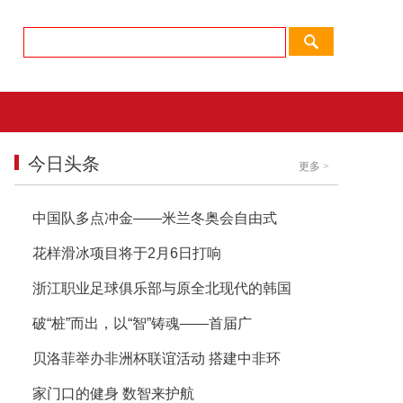
今日头条
更多
>
中国队多点冲金——米兰冬奥会自由式
花样滑冰项目将于2月6日打响
浙江职业足球俱乐部与原全北现代的韩国
破“桩”而出，以“智”铸魂——首届广
贝洛菲举办非洲杯联谊活动 搭建中非环
家门口的健身 数智来护航