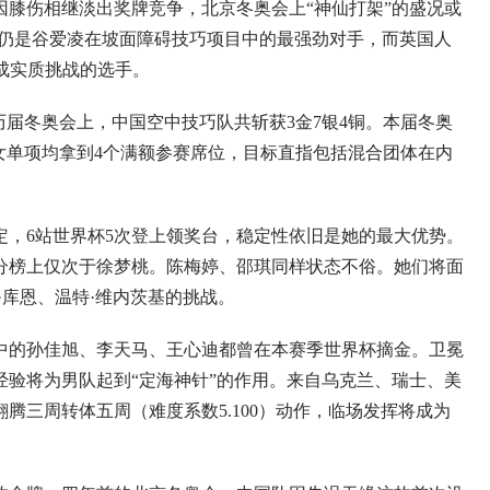
膝伤相继淡出奖牌竞争，北京冬奥会上“神仙打架”的盛况或
莫仍是谷爱凌在坡面障碍技巧项目中的最强劲对手，而英国人
成实质挑战的选手。
届冬奥会上，中国空中技巧队共斩获3金7银4铜。本届冬奥
女单项均拿到4个满额参赛席位，目标直指包括混合团体在内
6站世界杯5次登上领奖台，稳定性依旧是她的最大优势。
分榜上仅次于徐梦桃。陈梅婷、邵琪同样状态不俗。她们将面
·库恩、温特·维内茨基的挑战。
的孙佳旭、李天马、王心迪都曾在本赛季世界杯摘金。卫冕
经验将为男队起到“定海神针”的作用。来自乌克兰、瑞士、美
腾三周转体五周（难度系数5.100）动作，临场发挥将成为