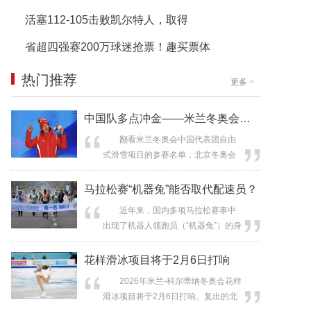
活塞112-105击败凯尔特人，取得
省超四强赛200万球迷抢票！趣买票体
热门推荐
更多
>
中国队多点冲金——米兰冬奥会自由式
翻看米兰冬奥会中国代表团自由
式滑雪项目的参赛名单，北京冬奥会
冠军谷爱凌、徐梦桃、齐广璞的名字
赫然在列。时隔4年，中国自由式滑雪
马拉松赛“机器兔”能否取代配速员？
依然在多个小项保持世界顶尖水准，
近年来，国内多项马拉松赛事中
并在优势项目上由“单点突破”走向“集
出现了机器人领跑员（“机器兔”）的身
团作战”。 米兰冬奥会自由式滑雪
影。从机器狗形态的“关门兔”到人形机
比赛将在意大利与瑞士边境的小镇利
器人的半马尝试，“机器兔”正从概念设
花样滑冰项目将于2月6日打响
维尼奥举行，共设15个小项，涵盖空
想走向赛道实践。那么问题来了，随
中...
2026年米兰-科尔蒂纳冬奥会花样
着技术的进步与完善，“机器兔”有没有
滑冰项目将于2月6日打响。复出的北
可能在未来取代人类配速员？ 未