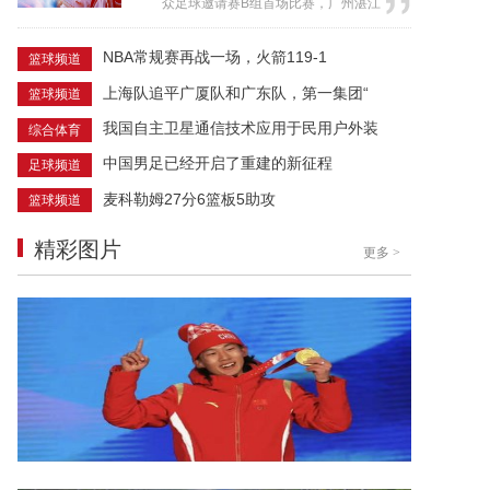
众足球邀请赛B组首场比赛，广州湛江
兰冬奥会参赛积分获取办法，中国女
队2-0战胜呼和浩特队，取得开门
选手拥青拉姆和逄储源获得冬奥会参
红。 第27分钟，湛江队前场任意
NBA常规赛再战一场，火箭119-1
篮球频道
赛资格。...
球传入禁区，呼和浩特队防守解围不
上海队追平广厦队和广东队，第一集团“
篮球频道
远，伍承儒得球回做， 李原豪跟进迎
球怒射偏出。 第40分钟，呼和浩
我国自主卫星通信技术应用于民用户外装
综合体育
特球员阿旭接队友长传，闪转腾挪晃
中国男足已经开启了重建的新征程
足球频道
出角度兜射攻门，皮球稍稍偏出。 ...
麦科勒姆27分6篮板5助攻
篮球频道
精彩图片
更多
>