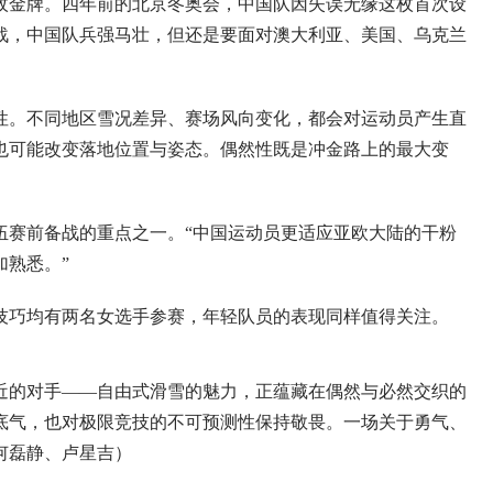
金牌。四年前的北京冬奥会，中国队因失误无缘这枚首次设
战，中国队兵强马壮，但还是要面对澳大利亚、美国、乌克兰
。不同地区雪况差异、赛场风向变化，都会对运动员产生直
也可能改变落地位置与姿态。偶然性既是冲金路上的最大变
赛前备战的重点之一。“中国运动员更适应亚欧大陆的干粉
加熟悉。”
巧均有两名女选手参赛，年轻队员的表现同样值得关注。
的对手——自由式滑雪的魅力，正蕴藏在偶然与必然交织的
底气，也对极限竞技的不可预测性保持敬畏。一场关于勇气、
何磊静、卢星吉）