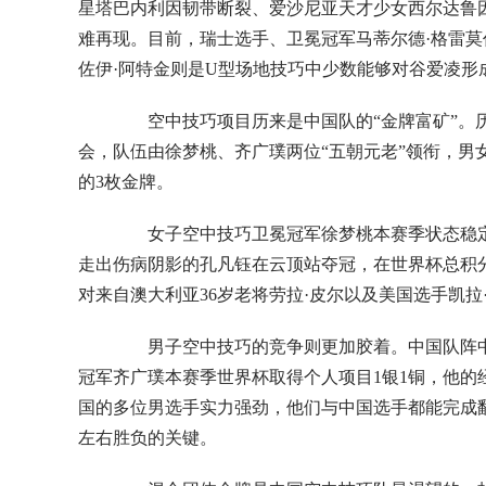
星塔巴内利因韧带断裂、爱沙尼亚天才少女西尔达鲁因
难再现。目前，瑞士选手、卫冕冠军马蒂尔德·格雷
佐伊·阿特金则是U型场地技巧中少数能够对谷爱凌形
空中技巧项目历来是中国队的“金牌富矿”。历
会，队伍由徐梦桃、齐广璞两位“五朝元老”领衔，男
的3枚金牌。
女子空中技巧卫冕冠军徐梦桃本赛季状态稳定，
走出伤病阴影的孔凡钰在云顶站夺冠，在世界杯总积
对来自澳大利亚36岁老将劳拉·皮尔以及美国选手凯拉
男子空中技巧的竞争则更加胶着。中国队阵中
冠军齐广璞本赛季世界杯取得个人项目1银1铜，他的
国的多位男选手实力强劲，他们与中国选手都能完成翻
左右胜负的关键。