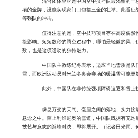
混合团体金牌是中国空中技巧队最渴望的一枚
项的金牌，没能实现家门口包揽三金的壮举。此番征
等强队的冲击。
值得注意的是，空中技巧项目存在高度偶然性
接影响。短短数秒的腾空过程中，哪怕最轻微的风，
数，也是这项运动的独特魅力。
中国队主教练纪冬表示，适应当地雪质是队伍
雪，而欧洲运动员对米兰冬奥会赛场的暖湿雪可能更
此外，中国队在非传统强项障碍追逐和雪上技
瞬息万变的天气、毫厘之间的落地、实力接近
悬念之中。踏上利维尼奥的雪道，中国队既拥有充足
技艺与意志的巅峰对决，即将展开。（记者田光雨、