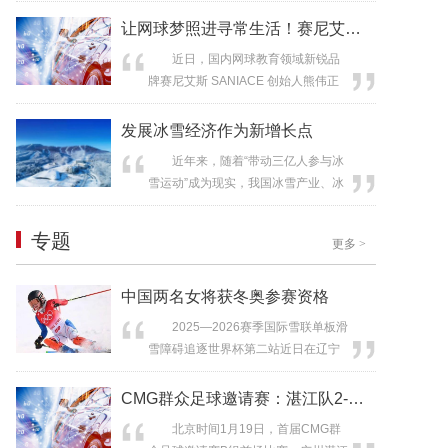
京冬奥会冠军组合隋文静/韩聪将第三
来已来，“机器兔”吸睛登场 机器人
次出战冬奥会，捍卫中国双人滑荣
让网球梦照进寻常生活！赛尼艾斯 SA
登上马拉松赛道已不是个案...
誉；男单名将金博洋、女单新秀张瑞
近日，国内网球教育领域新锐品
阳、冰舞组合王诗玥/柳鑫宇也将在冬
牌赛尼艾斯 SANIACE 创始人熊伟正
奥舞台上全力以赴。 1月24日，中
式对外发布品牌核心理念。在全民健
国组合隋文静（上）/韩聪在国际滑联
康意识觉醒、国家大力推动体育事业
发展冰雪经济作为新增长点
四大洲花样滑冰锦标赛双人滑自...
发展的时代背景下，熊伟以深耕体育
近年来，随着“带动三亿人参与冰
行业多年的行业洞察与对网球运动的
雪运动”成为现实，我国冰雪产业、冰
赤诚热爱，系统阐述了赛尼艾斯
雪旅游市场展现出前所未有的活
SANIACE “培养千万网球爱好者” 的使
力，“冷资源”加速转变为“热经济”，催
命、“拥有百万会员网球...
专题
更多
>
生消费新场景、区域新发展及产业新
业态。 “把发展冰雪经济作为新增
长点，推动冰雪运动、冰雪文化、冰
中国两名女将获冬奥参赛资格
雪装备、冰雪旅游全产业链发展。”习
2025—2026赛季国际雪联单板滑
近平总书记2023年在黑龙江省考察...
雪障碍追逐世界杯第二站近日在辽宁
沈阳落幕。本站赛事是该小项在米兰
冬奥会前最后一站资格赛，来自22个
CMG群众足球邀请赛：湛江队2-0战
国家和地区的200余名选手为争夺冬奥
北京时间1月19日，首届CMG群
会入场券展开激烈角逐。 按照米