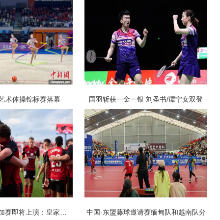
国艺术体操锦标赛落幕
国羽斩获一金一银 刘圣书/谭宁女双登
西乙联赛升级附加赛即将上演：皇家奥维
中国-东盟藤球邀请赛缅甸队和越南队分