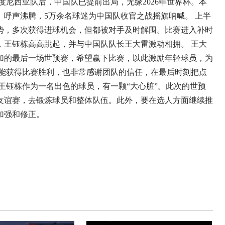
度尼西亚队后，中国队已提前出局，无缘2026年世界杯。本
呼声沸腾，5万余名球迷为中国队收官之战摇旗呐喊。 上半
势，多次获得进球机会，但都被对手及时解围。比赛进入补时
，王钰栋高高跳起，并与中国队队长王大雷激动相拥。 王大
加的最后一场世预赛，希望赢下比赛，以此激励年轻球员，为
心能获得比赛胜利，也非常感谢团队的信任，在最后时刻把点
王钰栋作为一名出色的球员，有一颗“大心脏”。此次的世预
友谊赛，去锻炼球员和整体队伍。此外，要在选人方面继续推
加强和修正。