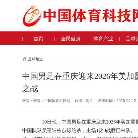
首页
全民健身
体育产业
足球
足球频道
中国男足在重庆迎来2026年美
之战
来源：来源：中国体育科技网 作者：海兵 发布时间：2025-06-1
10日晚，中国男足在重庆迎来2026年美加墨
中国队球员王钰栋点球绝杀，主场1比0战胜巴林队。 