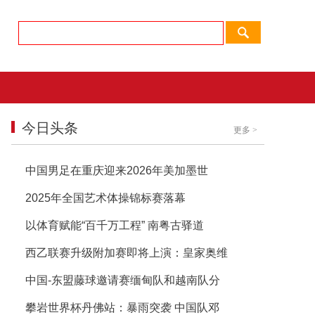
今日头条
更多
>
中国男足在重庆迎来2026年美加墨世
2025年全国艺术体操锦标赛落幕
以体育赋能“百千万工程” 南粤古驿道
西乙联赛升级附加赛即将上演：皇家奥维
中国-东盟藤球邀请赛缅甸队和越南队分
攀岩世界杯丹佛站：暴雨突袭 中国队邓