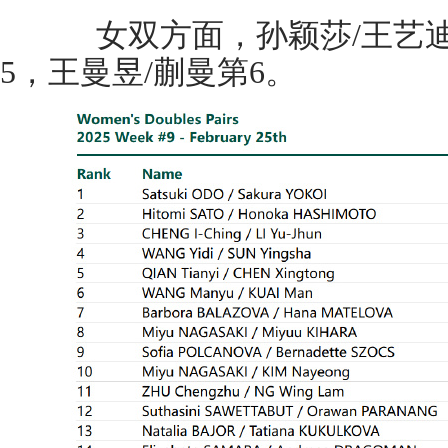
女双方面，孙颖莎/王艺迪
5，王曼昱/蒯曼第6。