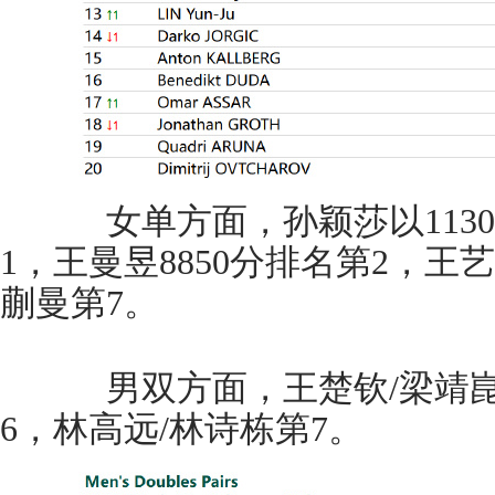
女单方面，孙颖莎以1130
1，王曼昱8850分排名第2，王
蒯曼第7。
男双方面，王楚钦/梁靖崑
6，林高远/林诗栋第7。