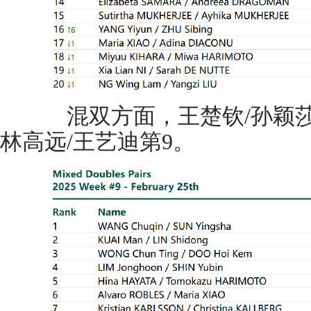
混双方面，王楚钦/孙颖莎第
林高远/王艺迪第9。