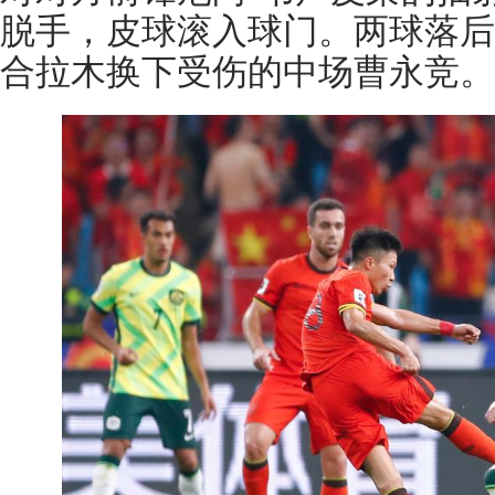
脱手，皮球滚入球门。两球落后
合拉木换下受伤的中场曹永竞。