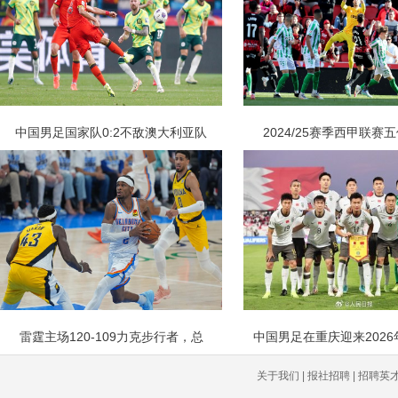
中国男足国家队0:2不敌澳大利亚队
2024/25赛季西甲联赛
雷霆主场120-109力克步行者，总
中国男足在重庆迎来202
关于我们 | 报社招聘 | 招聘英才 