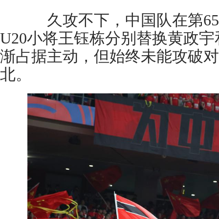
久攻不下，中国队在第65
U20小将王钰栋分别替换黄政
渐占据主动，但始终未能攻破对方
北。