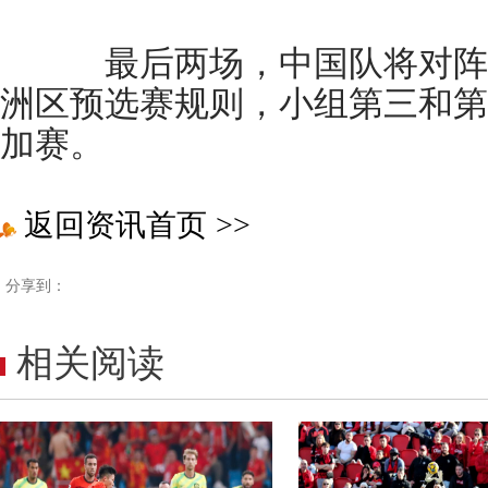
最后两场，中国队将对阵
洲区预选赛规则，小组第三和第
加赛。
返回资讯首页
>>
分享到：
相关阅读