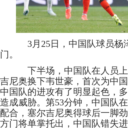
3月25日，中国队球员杨
门。
下半场，中国队在人员上
吉尼奥换下韦世豪，首次为中国
中国队的进攻有了明显起色，多
造成威胁。第53分钟，中国队
配合，塞尔吉尼奥得球后一脚劲
方门将单掌托出，中国队错失进