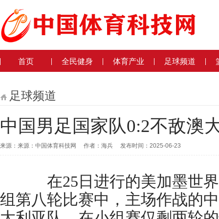
首页
全民健身
体育产业
足球频道
足球频道
中国男足国家队0:2不敌澳
来源：来源：中国体育科技网 作者：海兵 发布时间：2025-06-23
在25日进行的美加墨世界杯
组第八轮比赛中，主场作战的中
大利亚队，在小组赛仅剩两轮的