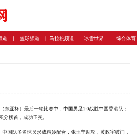
频道
篮球频道
马拉松频道
冰雪世界
综合体育
7
赛（东亚杯）最后一轮比赛中，中国男足1:0战胜中国香港队；
总积分榜首，成功卫冕。
中国队多名球员形成精妙配合，张玉宁助攻，黄政宇破门，