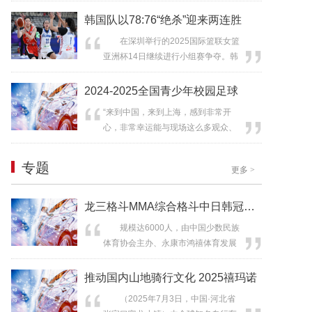
中，中国男足1:0战胜中国香港队；日
办，贵州习酒投资控股集团有限责任
本队1:0击败韩国队，并凭借三场全胜
韩国队以78:76“绝杀”迎来两连胜
公司鼎力支持的，2025全国体育宣传
的成绩位列总积分榜首，成功卫
推广活动暨...
在深圳举行的2025国际篮联女篮
冕。 在对阵中国香港队的比
亚洲杯14日继续进行小组赛争夺。韩
赛中，开场第20分钟，中国队多名球
国队以78:76“绝杀”新西兰队；澳大利
员形成精妙配合，张玉宁助攻，黄政
亚队、日本队分别战胜黎巴嫩队和菲
2024-2025全国青少年校园足球
宇破门，为中国队建立起1:0...
律宾队，迎来两连胜。 在当
“来到中国，来到上海，感到非常开
日率先进行的一场A组小组赛中，韩国
心，非常幸运能与现场这么多观众、
队和新西兰队直到最后时刻才分出胜
球迷观看一场精彩的比赛。”谈及中国
负。首节比赛，两队打得有来有回，
高中足球氛围与首次中国行体验，拉
核心球员表现抢眼，攻防两端更...
专题
更多
>
明·亚马尔（Lamine Yamal）如是
说。7月9日，由教育部主管、中国学
生体育联合会主办、阿迪达斯体育
龙三格斗MMA综合格斗中日韩冠军赛暨
（中国）有限公司赞助的2024-2025
规模达6000人，由中国少数民族
全国青少年校园足球联赛高...
体育协会主办、永康市鸿禧体育发展
有限公司与广州龙三格斗传媒有限公
司承办的“龙三格斗MMA综合格斗中日
推动国内山地骑行文化 2025禧玛诺
韩冠军赛暨中国杯综合格斗巡回赛
（2025年7月3日，中国·河北省
（浙江·金华站）”，将于2025年7月26