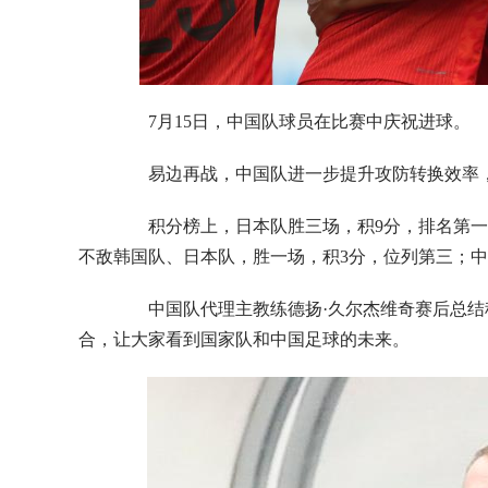
7月15日，中国队球员在比赛中庆祝进球。
易边再战，中国队进一步提升攻防转换效率，但
积分榜上，日本队胜三场，积9分，排名第一；韩
不敌韩国队、日本队，胜一场，积3分，位列第三；
中国队代理主教练德扬·久尔杰维奇赛后总结
合，让大家看到国家队和中国足球的未来。