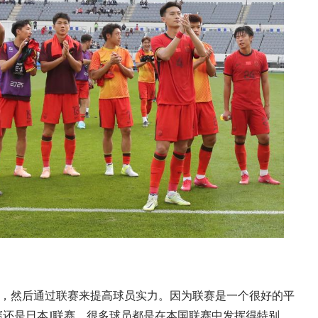
，然后通过联赛来提高球员实力。因为联赛是一个很好的平
赛还是日本J联赛，很多球员都是在本国联赛中发挥得特别