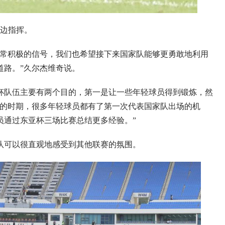
边指挥。
常积极的信号，我们也希望接下来国家队能够更勇敢地利用
道路。”久尔杰维奇说。
队伍主要有两个目的，第一是让一些年轻球员得到锻炼，然
替的时期，很多年轻球员都有了第一次代表国家队出场的机
员通过东亚杯三场比赛总结更多经验。”
可以很直观地感受到其他联赛的氛围。