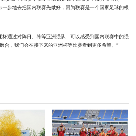
步一步地去把国内联赛先做好，因为联赛是一个国家足球的根
杯通过对阵日、韩等亚洲强队，可以感受到国内联赛中的强
磨合，我们会在接下来的亚洲杯等比赛看到更多希望。”