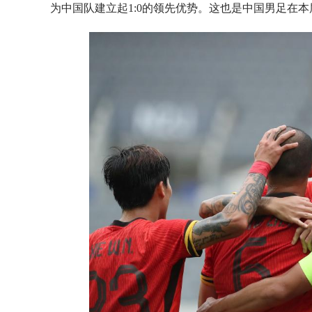
为中国队建立起1:0的领先优势。这也是中国男足在