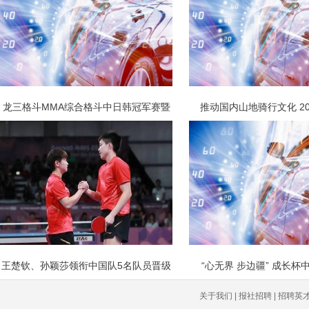
龙三格斗MMA综合格斗中日韩冠军赛暨
推动国内山地骑行文化 20
王楚钦、孙颖莎领衔中国队5名队员晋级
“心无界 步边疆” 成长杯
关于我们 | 报社招聘 | 招聘英才 