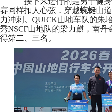
接下来进行的是男子健身
赛同样扣人心弦，穿越蜿蜒山道
力冲刺。QUICK山地车队的朱
秀NSCF山地队的梁力麒，南
得第二、三名。