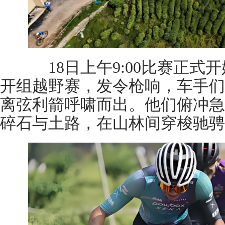
18日上午9:00比赛正式
开组越野赛，发令枪响，车手们
离弦利箭呼啸而出。他们俯冲急
碎石与土路，在山林间穿梭驰骋