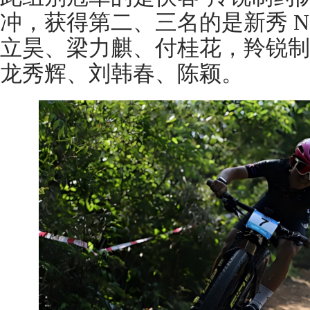
冲，获得第二、三名的是新秀 NSC
立昊、梁力麒、付桂花，羚锐制
龙秀辉、刘韩春、陈颖。